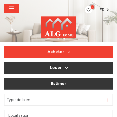
0
FR
Acheter
Louer
De l'ancien
Estimer
à l'année
De l'immo pro
Type de bien