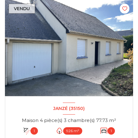
VENDU
JANZÉ (35150)
Maison 4 pièce(s) 3 chambre(s) 77.73 m²
1
926 m²
1