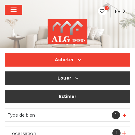
0
FR
Acheter
Louer
De l'ancien
Estimer
à l'année
De l'immo pro
Type de bien
1
1
Localisation