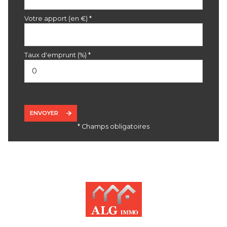
Votre apport (en €) *
Taux d'emprunt (%) *
ENVOYER
* Champs obligatoires