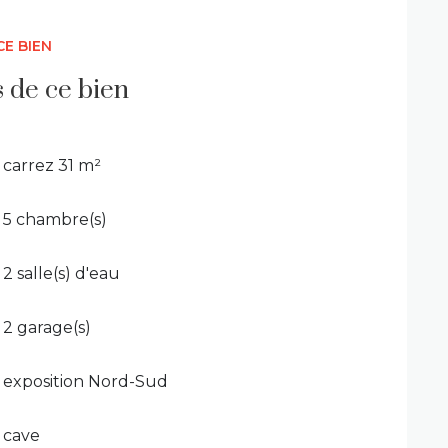
ur en faire qu'une seule maison.
CE BIEN
s.
s de ce bien
é au RSAC de Rennes sous le numéro 913 744
carrez 31 m²
5 chambre(s)
2 salle(s) d'eau
2 garage(s)
exposition Nord-Sud
cave