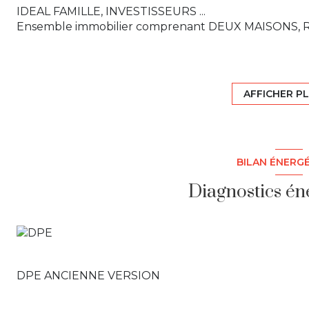
IDEAL FAMILLE, INVESTISSEURS ...
Ensemble immobilier comprenant DEUX MAISONS, RA
A seulement 10km de Janzé et 7km de Retiers, sur 
découvrir cette charmante batisse sur un terrain d
Une maison familiale de 100m² comprenant en rez-d
AFFICHER P
Une entrée, une pièce de vie lumineuse donnant sur l
wc.
A l'étage, le couloir dessert trois belles chambres sur
Une cave et un garage complète cette partie.
BILAN ÉNERG
Le tout est à rafraichir uniquement !
Diagnostics én
Une seconde maison de type 2 sans AUCUN TRAVAUX p
recevoir, complète cette offre.
Elle comprend une cuisine, un salon, une salle d'ea
qu'un grand garage attenant avec grenier.
En extérieur, agréable terrain arboré (arbres fruitiers
maison et par l'avant.
DPE ANCIENNE VERSION
Les plus : La toiture, le ravalement, les joints de pie
entièrement refaits en 2021.