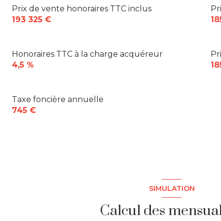
salon/sejour
Prix de vente honoraires TTC inclus
Pr
chambre
193 325 €
18
Honoraires TTC à la charge acquéreur
Pr
4,5 %
18
Taxe foncière annuelle
745 €
SIMULATION
Calcul des mensual