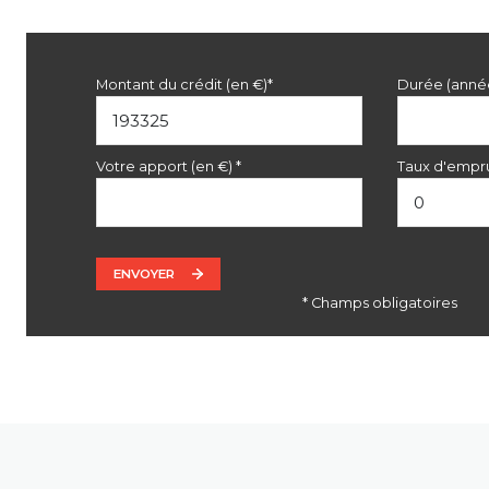
Montant du crédit (en €)*
Durée (anné
Votre apport (en €) *
Taux d'empru
ENVOYER
* Champs obligatoires