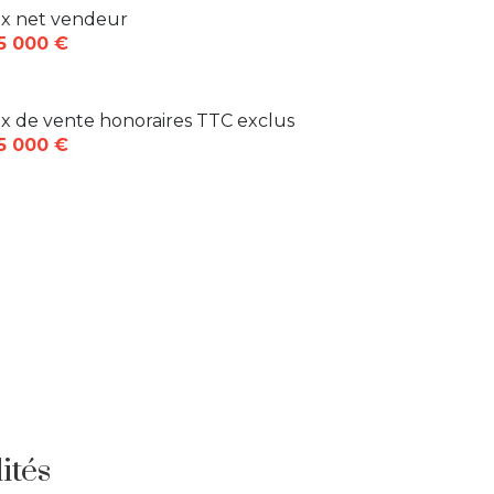
12 m²
ix net vendeur
13 m²
5 000 €
ix de vente honoraires TTC exclus
5 000 €
ités