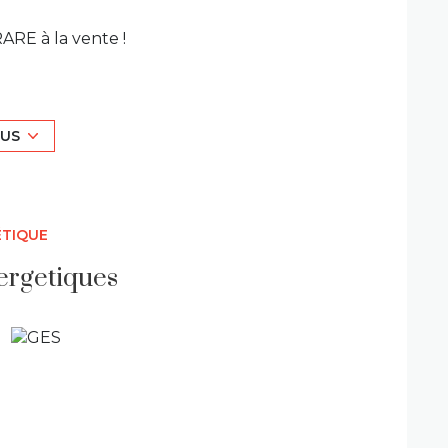
RE à la vente !
la commune de Sainte Colombe, venez
e 605m² comprenant :
e-chaussée :
LUS
e jardin, une chambre avec sa salle d'eau, un
 parquet, une salle de bain, un wc.
ÉTIQUE
ergetiques
eut être loué ou bien utilisée pour
u avec wc et une chambre en mezzanine ainsi
), clôturé, exposé plein SUD, accessible par la
rres et le bardage des garages ont été