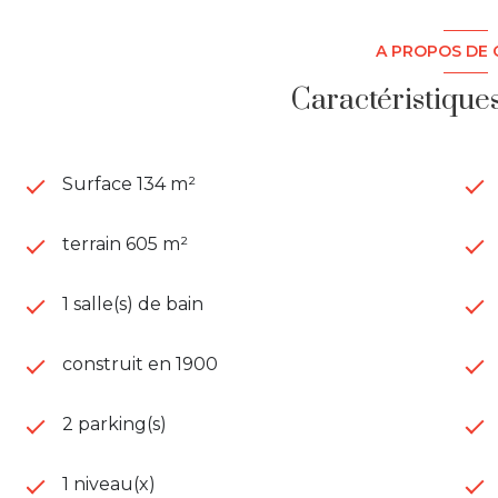
Possibilité de rejoindre les deux biens facilement po
Belle opportunité à saisir !
A PROPOS DE 
N'hésitez pas à me contacter pour plus d'information
Caractéristique
Contact : Cloé LAINE. Agent commercial immatricul
942.
Surface 134 m²
terrain 605 m²
1 salle(s) de bain
construit en 1900
2 parking(s)
1 niveau(x)