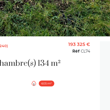
193 325 €
240)
Réf
CL74
Maison 8 pièce(s) 5 chambre(s) 134 m²
605 m²