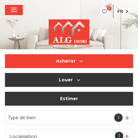
0
FR
Acheter
Louer
De l'ancien
Estimer
à l'année
De l'immo pro
Type de bien
1
1
Localisation