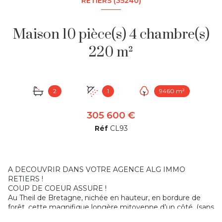
RETIERS (35240)
Maison 10 pièce(s) 4 chambre(s)
220 m²
2
1
9460 m²
305 600 €
Réf
CL93
A DECOUVRIR DANS VOTRE AGENCE ALG IMMO
RETIERS !
COUP DE COEUR ASSURE !
Au Theil de Bretagne, nichée en hauteur, en bordure de
forêt, cette magnifique longère mitoyenne d’un côté, (sans
aucun vis à vis et deux entrées complètement opposées)