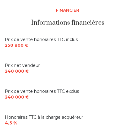
construit en 1900
FINANCIER
Informations financières
cuisine américaine (équipée)
Chauffage individuel : radiateur (electrique)
Prix de vente honoraires TTC inclus
250 800 €
1 garage(s)
Prix net vendeur
exposition Sud-Est
240 000 €
2 côté(s) mitoyen(s)
Prix de vente honoraires TTC exclus
240 000 €
1 niveau(x)
1er étage
Honoraires TTC à la charge acquéreur
4,5 %