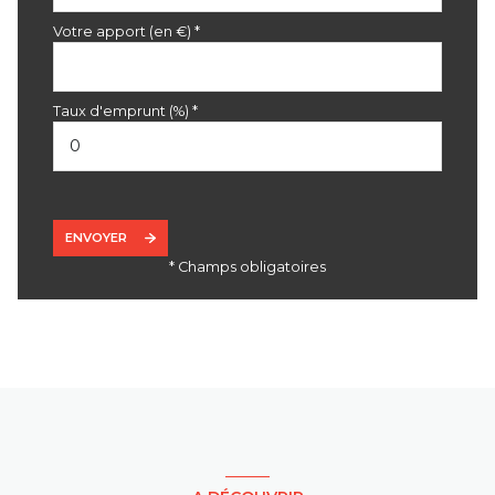
Votre apport (en €) *
Taux d'emprunt (%) *
ENVOYER
* Champs obligatoires