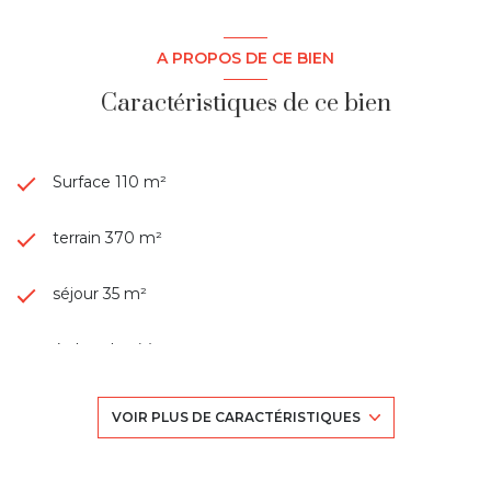
A PROPOS DE CE BIEN
Caractéristiques de ce bien
Surface 110 m²
terrain 370 m²
séjour 35 m²
4 chambre(s)
1 salle(s) de bain
VOIR PLUS DE CARACTÉRISTIQUES
1 salle(s) d'eau