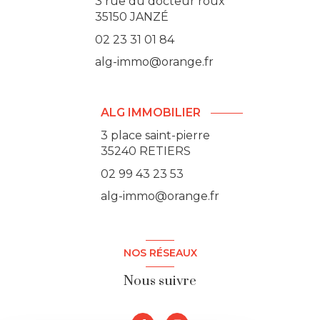
3 rue du docteur roux
35150
JANZÉ
02 23 31 01 84
alg-immo@orange.fr
ALG IMMOBILIER
3 place saint-pierre
35240 RETIERS
02 99 43 23 53
alg-immo@orange.fr
NOS RÉSEAUX
Nous suivre