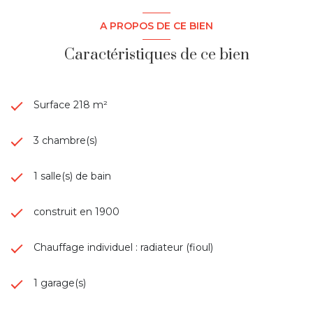
Structure, toiture et charpente en bon état sur l'ensemble,
A PROPOS DE CE BIEN
ardoises naturelles.
Caractéristiques de ce bien
Contact : Cloé LAINE
Surface 218 m²
3 chambre(s)
1 salle(s) de bain
construit en 1900
Chauffage individuel : radiateur (fioul)
1 garage(s)