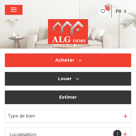
0
FR
Acheter
Louer
De l'ancien
Estimer
à l'année
De l'immo pro
Type de bien
1
Localisation