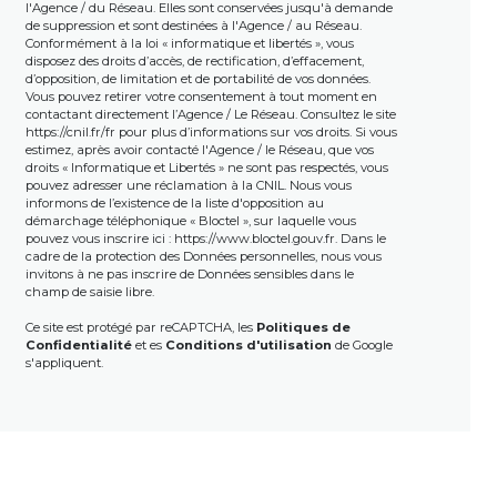
l'Agence / du Réseau. Elles sont conservées jusqu'à demande
de suppression et sont destinées à l'Agence / au Réseau.
Conformément à la loi « informatique et libertés », vous
disposez des droits d’accès, de rectification, d’effacement,
d’opposition, de limitation et de portabilité de vos données.
Vous pouvez retirer votre consentement à tout moment en
contactant directement l’Agence / Le Réseau. Consultez le site
https://cnil.fr/fr
pour plus d’informations sur vos droits. Si vous
estimez, après avoir contacté l'Agence / le Réseau, que vos
droits « Informatique et Libertés » ne sont pas respectés, vous
pouvez adresser une réclamation à la CNIL. Nous vous
informons de l’existence de la liste d'opposition au
démarchage téléphonique « Bloctel », sur laquelle vous
pouvez vous inscrire ici :
https://www.bloctel.gouv.fr
. Dans le
cadre de la protection des Données personnelles, nous vous
invitons à ne pas inscrire de Données sensibles dans le
champ de saisie libre.
Ce site est protégé par reCAPTCHA, les
Politiques de
Confidentialité
et es
Conditions d'utilisation
de Google
s'appliquent.