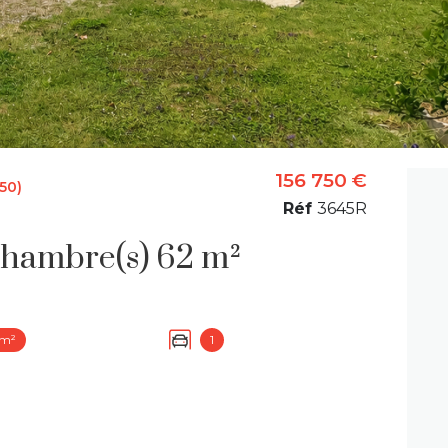
156 750 €
50)
Réf
3645R
Maison 3 pièce(s) 2 chambre(s) 62 m²
 m²
1