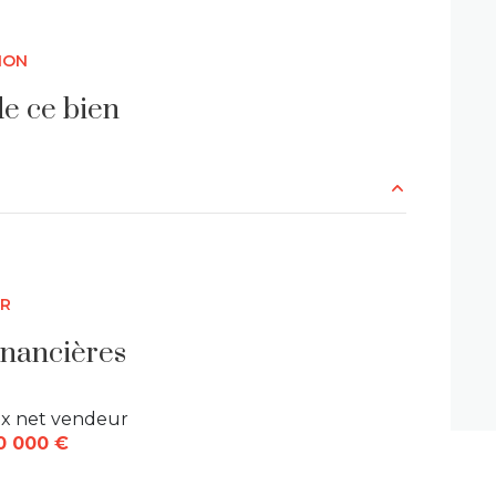
ION
e ce bien
24.32 m²
11.34 m²
ER
18.31 m²
inancières
1.72 m²
ix net vendeur
1 m²
0 000 €
5.29 m²