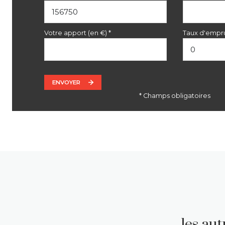
Votre apport (en €) *
Taux d'empru
ENVOYER
* Champs obligatoires
les au