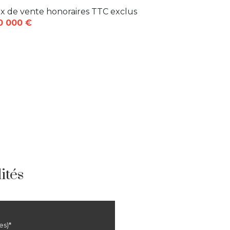
ix de vente honoraires TTC exclus
0 000 €
ités
es)*