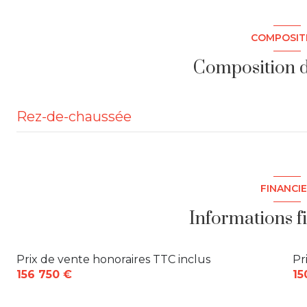
COMPOSIT
Composition d
Rez-de-chaussée
cuisine
chambre
FINANCI
chambre
Informations f
dégagement
Prix de vente honoraires TTC inclus
Pr
WC
156 750 €
15
salle d'eau