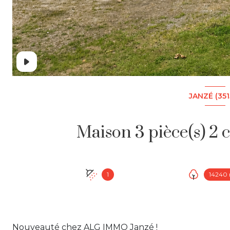
JANZÉ (351
1
14240
Nouveauté chez ALG IMMO Janzé !