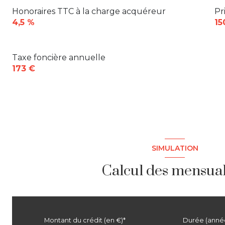
Honoraires TTC à la charge acquéreur
Pr
4,5 %
15
Taxe foncière annuelle
173 €
SIMULATION
Calcul des mensual
Montant du crédit (en €)*
Durée (anné