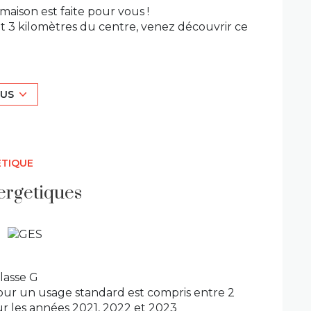
maison est faite pour vous !
 3 kilomètres du centre, venez découvrir ce
ureau, d’une chambre en enfilade, d’un
cès à un grenier aménageable de plus de 90
LUS
onne environ 30 m² supplémentaires.
m².
d’anciens refuges à porcs complètent
ÉTIQUE
 000 m², réparti entre prairie et potager, et
ergetiques
lasse G
ur un usage standard est compris entre 2
ur les années 2021, 2022 et 2023