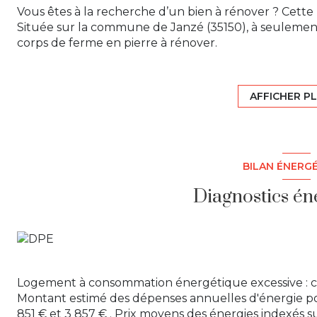
Vous êtes à la recherche d’un bien à rénover ? Cette 
Située sur la commune de Janzé (35150), à seulement
corps de ferme en pierre à rénover.
Cette longère se compose d’une pièce de vie, d’un b
dégagement, d’un WC ainsi que d’une salle d’eau.
Une ancienne étable attenante de 18 m² offre un ac
AFFICHER P
m². Une seconde étable, également aménageable, d
Vous disposerez également d’un cellier d’environ 25 
Un garage non attenant de plus de 30 m² ainsi que 
l’ensemble.
BILAN ÉNERG
La maison est alimentée par un puits.
Enfin, vous profiterez d’un vaste terrain de plus de 14
Diagnostics én
vous bénéficierez également d’une mare.
Aucun vis-à-vis, fort potentiel de rénovation.
Travaux importants à prévoir.
Pour plus de renseignements, contactez-nous.
Contact : Rose JOUAN
Logement à consommation énergétique excessive : c
Montant estimé des dépenses annuelles d'énergie po
851 € et 3 857 € . Prix moyens des énergies indexés s