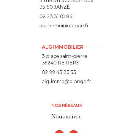
3 rue du docteur roux
35150
JANZÉ
02 23 31 01 84
alg-immo@orange.fr
ALG IMMOBILIER
3 place saint-pierre
35240 RETIERS
02 99 43 23 53
alg-immo@orange.fr
NOS RÉSEAUX
Nous suivre