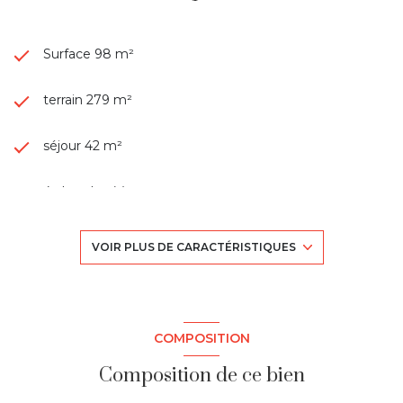
Surface 98 m²
terrain 279 m²
séjour 42 m²
4 chambre(s)
1 salle(s) d'eau
VOIR PLUS DE CARACTÉRISTIQUES
construit en 1940
cuisine américaine (équipée)
COMPOSITION
Composition de ce bien
exposition Est-Ouest