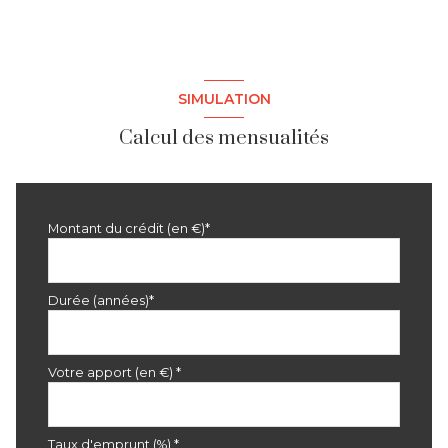
SIMULATION
Calcul des mensualités
Montant du crédit (en €)*
Durée (années)*
Votre apport (en €) *
Taux d'emprunt (%) *