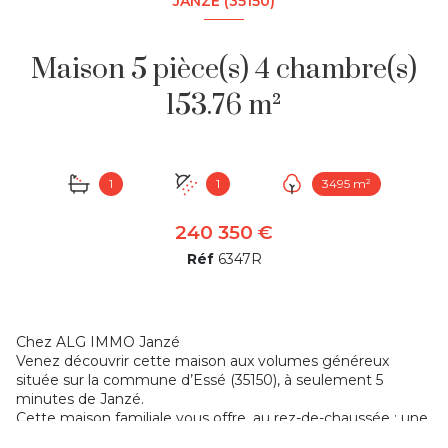
JANZÉ (35150)
Maison 5 pièce(s) 4 chambre(s)
153.76 m²
1
1
3495 m²
240 350 €
Réf
6347R
Chez ALG IMMO Janzé
Venez découvrir cette maison aux volumes généreux
située sur la commune d’Essé (35150), à seulement 5
minutes de Janzé.
Cette maison familiale vous offre, au rez-de-chaussée : une
vaste entrée, une cuisine aménagée avec une vue