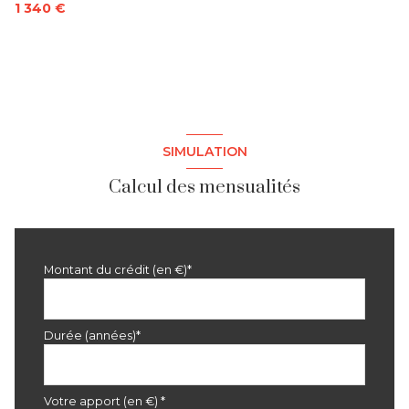
interphone
1 340 €
SIMULATION
Calcul des mensualités
Montant du crédit (en €)*
Durée (années)*
Votre apport (en €) *