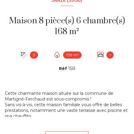
JANZÉ (35150)
Maison 8 pièce(s) 6 chambre(s)
168 m²
3
739 m²
1
Réf
15R
Cette charmante maison située sur la commune de
Martigné-Ferchaud est sous-compromis !
Sans vis-à-vis, cette maison familiale vous offre de belles
prestations, notamment une vaste terrasse avec piscine et
spa chauffés.
Vous serez séduits par ses espaces comprenant une
cuisine aménagée et équipée, un salon-séjour lumineux
avec un accès direct sur la terrasse. Le salon-séjour de 38