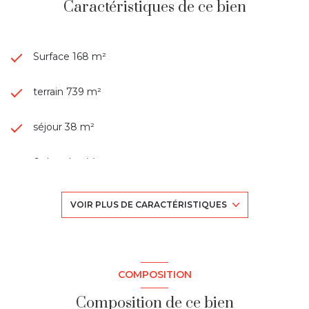
Caractéristiques de ce bien
Surface 168 m²
terrain 739 m²
séjour 38 m²
6 chambre(s)
3 salle(s) d'eau
VOIR PLUS DE CARACTÉRISTIQUES
construit en 1995
cuisine séparée (équipée)
COMPOSITION
Composition de ce bien
1 garage(s)