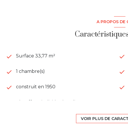
A PROPOS DE 
Caractéristique
Surface 33,77 m²
1 chambre(s)
construit en 1950
Chauffage individuel : radiateur
(electrique)
VOIR PLUS DE CARAC
1 côté(s) mitoyen(s)