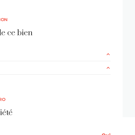
3 étage(s)
ION
e ce bien
20.71 m²
8.36 m²
1.73 m²
RO
2.97 m²
iété