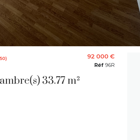
92 000 €
50)
Réf
96R
Duplex 2 pièce(s) 1 chambre(s) 33.77 m²