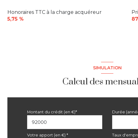
Honoraires TTC à la charge acquéreur
Pr
5,75 %
87
SIMULATION
Calcul des mensual
Montant du crédit (en €)*
Durée (anné
Votre apport (en €) *
Taux d'empru