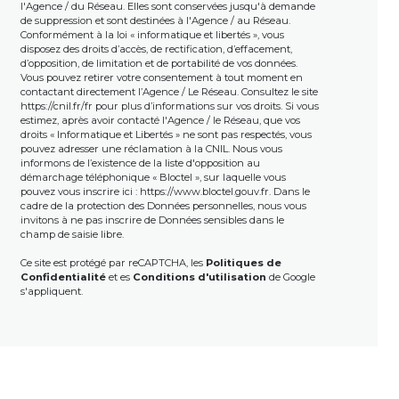
l'Agence / du Réseau. Elles sont conservées jusqu'à demande
de suppression et sont destinées à l'Agence / au Réseau.
Conformément à la loi « informatique et libertés », vous
disposez des droits d’accès, de rectification, d’effacement,
d’opposition, de limitation et de portabilité de vos données.
Vous pouvez retirer votre consentement à tout moment en
contactant directement l’Agence / Le Réseau. Consultez le site
https://cnil.fr/fr
pour plus d’informations sur vos droits. Si vous
estimez, après avoir contacté l'Agence / le Réseau, que vos
droits « Informatique et Libertés » ne sont pas respectés, vous
pouvez adresser une réclamation à la CNIL. Nous vous
informons de l’existence de la liste d'opposition au
démarchage téléphonique « Bloctel », sur laquelle vous
pouvez vous inscrire ici :
https://www.bloctel.gouv.fr
. Dans le
cadre de la protection des Données personnelles, nous vous
invitons à ne pas inscrire de Données sensibles dans le
champ de saisie libre.
Ce site est protégé par reCAPTCHA, les
Politiques de
Confidentialité
et es
Conditions d'utilisation
de Google
s'appliquent.