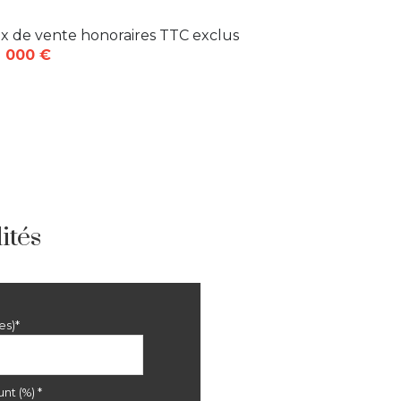
ix de vente honoraires TTC exclus
 000 €
ités
es)*
nt (%) *