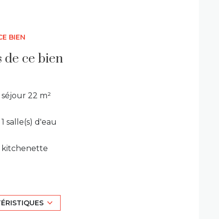
CE BIEN
s de ce bien
séjour 22 m²
1 salle(s) d'eau
kitchenette
exposition Sud
TÉRISTIQUES
1 niveau(x)