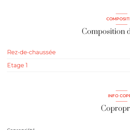
2ème étage
COMPOSIT
quartier CENTRE VILLE
Composition d
Rez-de-chaussée
Etage 1
salon/sejour
chambre
dégagement
INFO COP
salle d'eau
Copropr