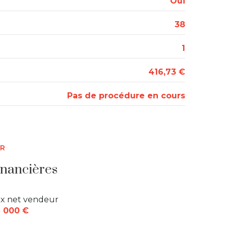
Oui
38
1
416,73 €
Pas de procédure en cours
ER
inancières
ix net vendeur
 000 €