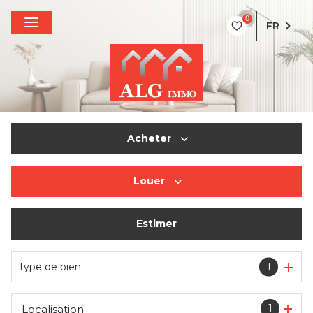
0
FR
Acheter
Louer
De l'ancien
Estimer
à l'année
De l'immo pro
Type de bien
1
1
Localisation