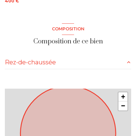
400 €
COMPOSITION
Composition de ce bien
Rez-de-chaussée
salon/sejour
m²
cuisine
m²
+
chambre
m²
−