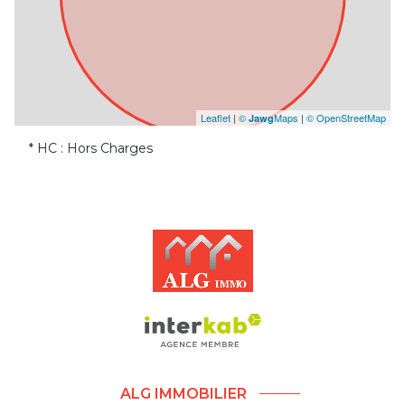
Leaflet
|
©
Maps
|
© OpenStreetMap
Jawg
* HC : Hors Charges
ALG IMMOBILIER